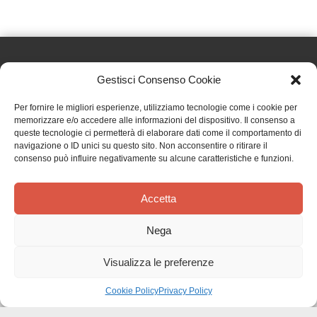
Gestisci Consenso Cookie
Effatà Editrice di Pellegrino Paolo SAS
Per fornire le migliori esperienze, utilizziamo tecnologie come i cookie per
C.F. e P.IVA 09655250018
memorizzare e/o accedere alle informazioni del dispositivo. Il consenso a
queste tecnologie ci permetterà di elaborare dati come il comportamento di
Via Tre Denti, 1 - 10060 Cantalupa (TO)
navigazione o ID unici su questo sito. Non acconsentire o ritirare il
Telefono: (+39) 0121 353452 - Fax: (+39) 0121 353839
consenso può influire negativamente su alcune caratteristiche e funzioni.
info@effata.it
Accetta
Copyright © 2026 •
Effatà Editrice
Nega
PRIVACY POLICY
•
COOKIE POLICY
•
TERMINI E CONDIZIONI
•
SPEDIZIONI
•
AIUTI E
CONTRIBUTI PUBBLICI
•
CREDITS
Visualizza le preferenze
SPEDIZIONE GRATUITA
con corriere espresso per gli ordini sopra i 40 €
Ignora
Cookie Policy
Privacy Policy