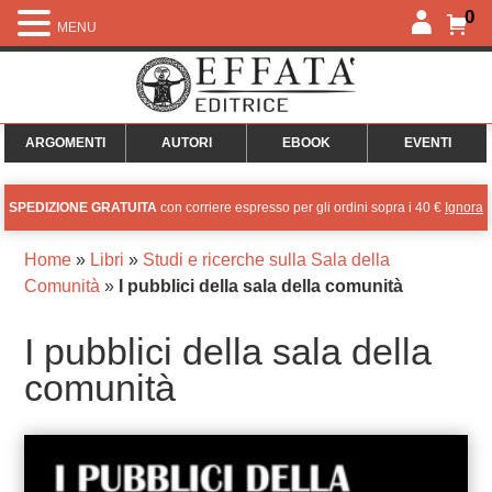
0
MENU
ARGOMENTI
AUTORI
EBOOK
EVENTI
SPEDIZIONE GRATUITA
con corriere espresso per gli ordini sopra i 40 €
Ignora
Home
»
Libri
»
Studi e ricerche sulla Sala della
Comunità
»
I pubblici della sala della comunità
I pubblici della sala della
comunità