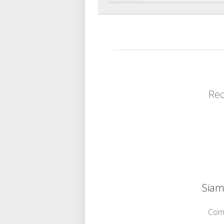
Rec
Siamo
Comu