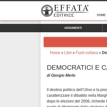
HOME
ARGOMENTI
Home
»
Libri
»
Fuori collana
»
De
DEMOCRATICI E C
di Giorgio Merlo
Il destino politico dell’Ulivo e la p
caratterizzare il dibattito nella Marg
dopo le elezioni del 2006, richiede 
punto di riferimento della strategia