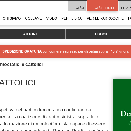
EFFATÀ.it
EFFATÀ EDITRICE
EFFAT
CHI SIAMO
COLLANE
VIDEO
PER I LIBRAI
PER LE PARROCCHIE
F
AUTORI
EBOOK
SPEDIZIONE GRATUITA
con corriere espresso per gli ordini sopra i 40 €
Ignora
mocratici e cattolici
ATTOLICI
rospettiva del partito democratico continuano a
herita. La coalizione di centro sinistra, soprattutto
la formazione di un polo riformista capace di essere il
 del governo presieduto da Romano Prodi. Il confronto