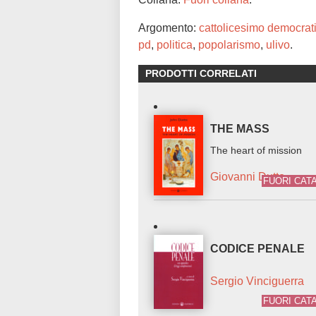
Argomento:
cattolicesimo democrat
pd
,
politica
,
popolarismo
,
ulivo
.
PRODOTTI CORRELATI
THE MASS
The heart of mission
Giovanni Dutto
FUORI CAT
CODICE PENALE
Sergio Vinciguerra
FUORI CAT