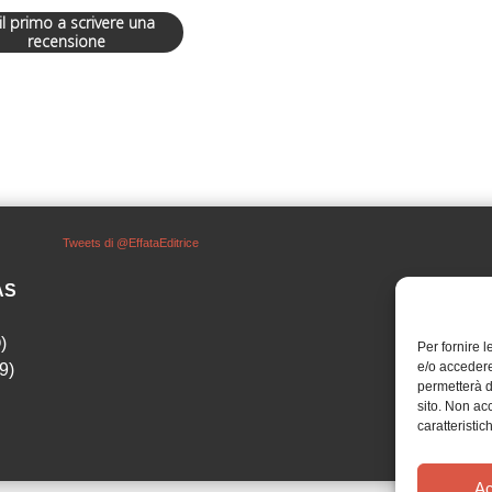
 il primo a scrivere una
recensione
Tweets di @EffataEditrice
SAS
)
Per fornire 
e/o accedere
9)
permetterà d
sito. Non ac
caratteristic
Ac