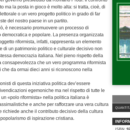
to ma la posta in gioco è molto alta: si tratta, cioè, di
lettorale o un vero progetto politico in grado di far
iste del nostro paese in un partito.
però, è necessario promuovere un processo di
co democratica e popolare. La presenza organizzata
soggetto riformista, infatti, rappresenta un elemento
e di un patrimonio politico e culturale decisivo non
 stessa democrazia italiana. Nel pieno rispetto della
n la consapevolezza che un vero programma riformista
rali che da ormai dieci anni si riconoscono nella
onisti di questa iniziativa politica dev’essere
vendicazioni egemoniche ma nel rispetto di tutte le
i un «polo riformista» nella politica italiana è
assimalistiche e anche per rafforzare una vera cultura
QUANTIT
e richiede anche il contributo decisivo della cultura
popolarismo di ispirazione cristiana.
INFOR
ISBN:
9