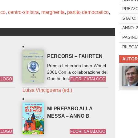
PREZZO
ico
,
centro-sinistra
,
margherita
,
partito democratico
,
STATO:
ANNO:
PAGINE
RILEGA
PERCORSI – FAHRTEN
AUTOR
Premio Letterario Inner Wheel
2001 Con la collaborazione del
Goethe Institut di Torino
ALOGO
FUORI CATALOGO
Luisa Vinciguerra (ed.)
MI PREPARO ALLA
MESSA – ANNO B
ALOGO
FUORI CATALOGO