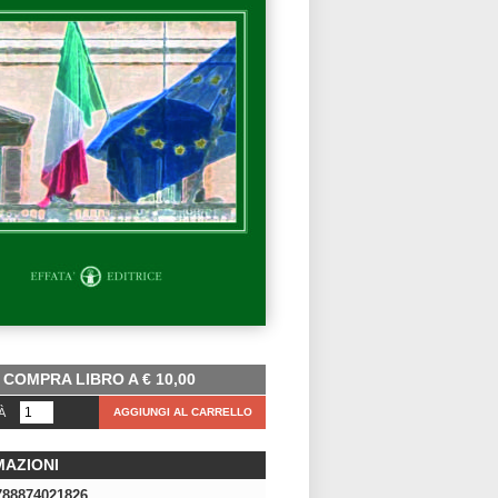
COMPRA LIBRO A
€
10,00
À
AGGIUNGI AL CARRELLO
MAZIONI
788874021826