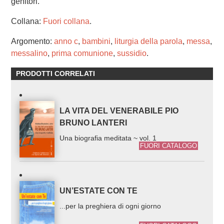
genitori.
Collana:
Fuori collana
.
Argomento:
anno c
,
bambini
,
liturgia della parola
,
messa
,
messalino
,
prima comunione
,
sussidio
.
PRODOTTI CORRELATI
LA VITA DEL VENERABILE PIO
BRUNO LANTERI
Una biografia meditata ~ vol. 1
FUORI CATALOGO
UN’ESTATE CON TE
...per la preghiera di ogni giorno