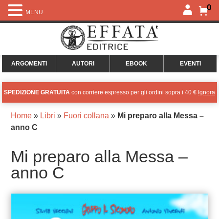
0
MENU
ARGOMENTI
AUTORI
EBOOK
EVENTI
SPEDIZIONE GRATUITA
con corriere espresso per gli ordini sopra i 40 €
Ignora
Home
»
Libri
»
Fuori collana
»
Mi preparo alla Messa –
anno C
Mi preparo alla Messa –
anno C