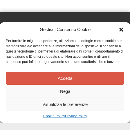
Gestisci Consenso Cookie
Effatà Editrice di Pellegrino Paolo SAS
Per fornire le migliori esperienze, utilizziamo tecnologie come i cookie per
C.F. e P.IVA 09655250018
memorizzare e/o accedere alle informazioni del dispositivo. Il consenso a
queste tecnologie ci permetterà di elaborare dati come il comportamento di
Via Tre Denti, 1 - 10060 Cantalupa (TO)
navigazione o ID unici su questo sito. Non acconsentire o ritirare il
Telefono: (+39) 0121 353452 - Fax: (+39) 0121 353839
consenso può influire negativamente su alcune caratteristiche e funzioni.
info@effata.it
Accetta
Copyright © 2026 •
Effatà Editrice
Nega
PRIVACY POLICY
•
COOKIE POLICY
•
TERMINI E CONDIZIONI
•
SPEDIZIONI
•
AIUTI E
CONTRIBUTI PUBBLICI
•
CREDITS
Visualizza le preferenze
SPEDIZIONE GRATUITA
con corriere espresso per gli ordini sopra i 40 €
Ignora
Cookie Policy
Privacy Policy