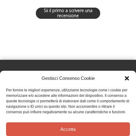
Sii il primo a scrivere una
recensione
Gestisci Consenso Cookie
Effatà Editrice di Pellegrino Paolo SAS
Per fornire le migliori esperienze, utilizziamo tecnologie come i cookie per
C.F. e P.IVA 09655250018
memorizzare e/o accedere alle informazioni del dispositivo. Il consenso a
queste tecnologie ci permetterà di elaborare dati come il comportamento di
Via Tre Denti, 1 - 10060 Cantalupa (TO)
navigazione o ID unici su questo sito. Non acconsentire o ritirare il
Telefono: (+39) 0121 353452 - Fax: (+39) 0121 353839
consenso può influire negativamente su alcune caratteristiche e funzioni.
info@effata.it
Accetta