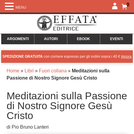
0
MENU
ARGOMENTI
AUTORI
EBOOK
EVENTI
SPEDIZIONE GRATUITA
con corriere espresso per gli ordini sopra i 40 €
Ignora
Home
»
Libri
»
Fuori collana
»
Meditazioni sulla
Passione di Nostro Signore Gesù Cristo
Meditazioni sulla Passione
di Nostro Signore Gesù
Cristo
di Pio Bruno Lanteri