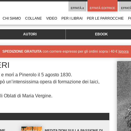
EFFATÀ.it
EFFATÀ EDITRICE
EFFAT
CHI SIAMO
COLLANE
VIDEO
PER I LIBRAI
PER LE PARROCCHIE
F
AUTORI
EBOOK
SPEDIZIONE GRATUITA
con corriere espresso per gli ordini sopra i 40 €
Ignora
RI
 morì a Pinerolo il 5 agosto 1830.
pò un’intensissima opera di formazione dei laici,
 Oblati di Maria Vergine.
OME
MEDITAZIONI SULLA PASSIONE DI