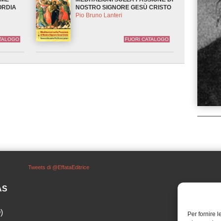
ORDIA
NOSTRO SIGNORE GESÙ CRISTO
Pio Bruno Lanteri
ATALOGO
FUORI CATALOGO
Tweets di @EffataEditrice
SAS
)
Per fornire 