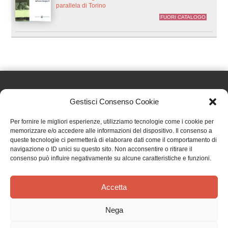
parallela di Torino
FUORI CATALOGO
Gestisci Consenso Cookie
Effatà Editrice di Pellegrino Paolo SAS
Per fornire le migliori esperienze, utilizziamo tecnologie come i cookie per
C.F. e P.IVA 09655250018
memorizzare e/o accedere alle informazioni del dispositivo. Il consenso a
queste tecnologie ci permetterà di elaborare dati come il comportamento di
Via Tre Denti, 1 - 10060 Cantalupa (TO)
navigazione o ID unici su questo sito. Non acconsentire o ritirare il
Telefono: (+39) 0121 353452 - Fax: (+39) 0121 353839
consenso può influire negativamente su alcune caratteristiche e funzioni.
info@effata.it
Accetta
Copyright © 2026 •
Effatà Editrice
Nega
PRIVACY POLICY
•
COOKIE POLICY
•
TERMINI E CONDIZIONI
•
SPEDIZIONI
•
AIUTI E