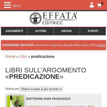
0
MENU
ARGOMENTI
AUTORI
EBOOK
EVENTI
SPEDIZIONE GRATUITA
con corriere espresso per gli ordini sopra i 40 €
Ignora
Home
»
Libri
»
predicazione
LIBRI SULL'ARGOMENTO
«
PREDICAZIONE
»
Ordina per
RIATTIVARE PAPA FRANCESCO
Andrea Bosio (ed.), Lucandrea Massaro (ed.) e Piotr