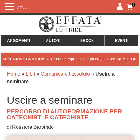
0
MENU
ARGOMENTI
AUTORI
EBOOK
EVENTI
SPEDIZIONE GRATUITA
con corriere espresso per gli ordini sopra i 40 €
Ignora
Home
»
Libri
»
Comunicare l'assoluto
»
Uscire a
seminare
Uscire a seminare
PERCORSO DI AUTOFORMAZIONE PER
CATECHISTI E CATECHISTE
di Rossana Barbirato