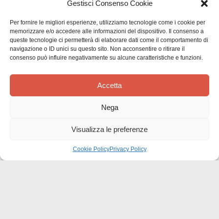
Gestisci Consenso Cookie
pubbl
Per fornire le migliori esperienze, utilizziamo tecnologie come i cookie per
Un ottimo strumento per chi
memorizzare e/o accedere alle informazioni del dispositivo. Il consenso a
queste tecnologie ci permetterà di elaborare dati come il comportamento di
navigazione o ID unici su questo sito. Non acconsentire o ritirare il
consenso può influire negativamente su alcune caratteristiche e funzioni.
Un ottimo strumento per chi è agli inizi dell'esperienza
catechistico e per chi è già esperto.
Accetta
Nega
Questa recensione è stata utile?
0
Visualizza le preferenze
0
Cookie Policy
Privacy Policy