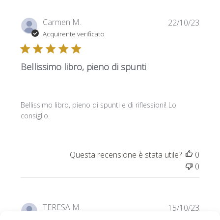
Data
Carmen M.
22/10/23
di
Acquirente verificato
pubbl
Bellissimo libro, pieno di spunti
Bellissimo libro, pieno di spunti e di riflessioni! Lo
consiglio.
Questa recensione è stata utile?
0
0
Data
TERESA M.
15/10/23
di
Acquirente verificato