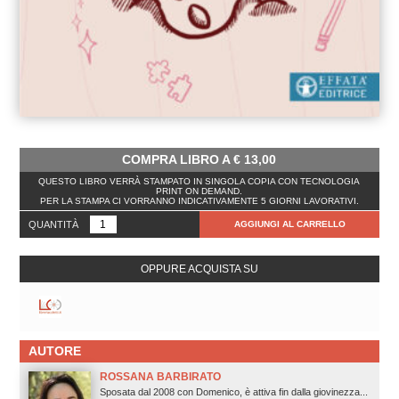
COMPRA LIBRO A
€
13,00
QUESTO LIBRO VERRÀ STAMPATO IN SINGOLA COPIA CON TECNOLOGIA
PRINT ON DEMAND.
PER LA STAMPA CI VORRANNO INDICATIVAMENTE 5 GIORNI LAVORATIVI.
QUANTITÀ
AGGIUNGI AL CARRELLO
OPPURE ACQUISTA SU
AUTORE
ROSSANA BARBIRATO
Sposata dal 2008 con Domenico, è attiva fin dalla giovinezza...