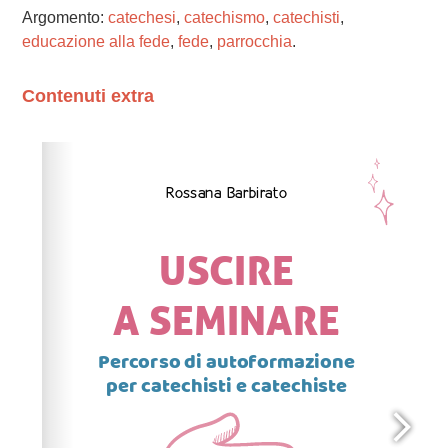
Argomento:
catechesi
,
catechismo
,
catechisti
,
educazione alla fede
,
fede
,
parrocchia
.
Contenuti extra
Please wait while flipbook is loading. For more related
info, FAQs and issues please refer to
dFlip 3D Flipbook
Wordpress Help
documentation.