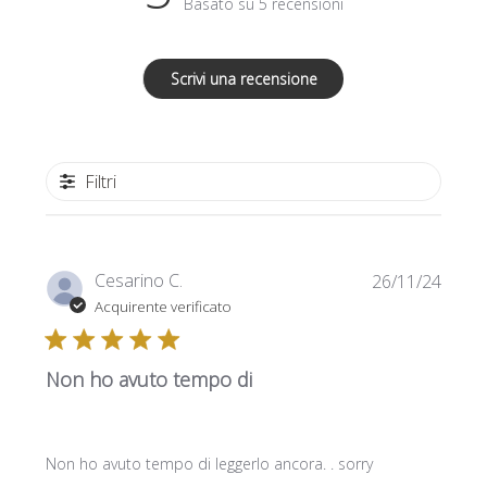
Basato su 5 recensioni
Scrivi una recensione
Filtri
Data
Cesarino C.
26/11/24
di
Acquirente verificato
pubbl
Non ho avuto tempo di
Non ho avuto tempo di leggerlo ancora. . sorry