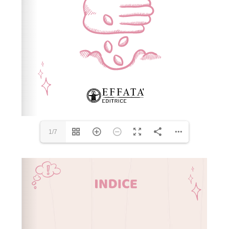
1/7
Please wait while flipbook is loading. For more related
info, FAQs and issues please refer to
dFlip 3D Flipbook
Wordpress Help
documentation.