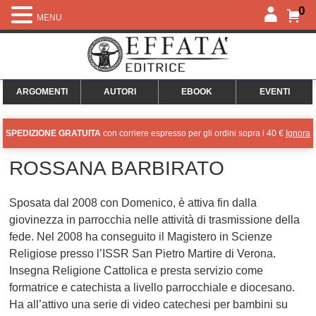
0
MENU
ARGOMENTI
AUTORI
EBOOK
EVENTI
SPEDIZIONE GRATUITA
con corriere espresso per gli ordini sopra i 40 €
Ignora
ROSSANA BARBIRATO
Sposata dal 2008 con Domenico, è attiva fin dalla
giovinezza in parrocchia nelle attività di trasmissione della
fede. Nel 2008 ha conseguito il Magistero in Scienze
Religiose presso l’ISSR San Pietro Martire di Verona.
Insegna Religione Cattolica e presta servizio come
formatrice e catechista a livello parrocchiale e diocesano.
Ha all’attivo una serie di video catechesi per bambini su