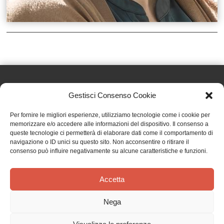
Gestisci Consenso Cookie
Effatà Editrice di Pellegrino Paolo SAS
Per fornire le migliori esperienze, utilizziamo tecnologie come i cookie per
C.F. e P.IVA 09655250018
memorizzare e/o accedere alle informazioni del dispositivo. Il consenso a
queste tecnologie ci permetterà di elaborare dati come il comportamento di
Via Tre Denti, 1 - 10060 Cantalupa (TO)
navigazione o ID unici su questo sito. Non acconsentire o ritirare il
Telefono: (+39) 0121 353452 - Fax: (+39) 0121 353839
consenso può influire negativamente su alcune caratteristiche e funzioni.
info@effata.it
Accetta
Copyright © 2026 •
Effatà Editrice
Nega
PRIVACY POLICY
•
COOKIE POLICY
•
TERMINI E CONDIZIONI
•
SPEDIZIONI
•
AIUTI E
CONTRIBUTI PUBBLICI
•
CREDITS