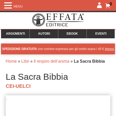
0
MENU
ARGOMENTI
AUTORI
EBOOK
EVENTI
SPEDIZIONE GRATUITA
con corriere espresso per gli ordini sopra i 40 €
Ignora
Home
»
Libri
»
Il respiro dell'anima
»
La Sacra Bibbia
La Sacra Bibbia
CEI-UELCI