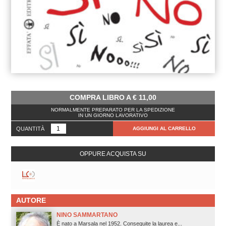
COMPRA LIBRO A
€
11,00
NORMALMENTE PREPARATO PER LA SPEDIZIONE
IN UN GIORNO LAVORATIVO
QUANTITÀ
AGGIUNGI AL CARRELLO
OPPURE ACQUISTA SU
AUTORE
NINO SAMMARTANO
È nato a Marsala nel 1952. Conseguite la laurea e...