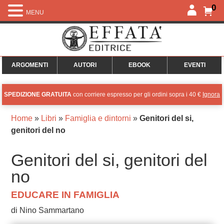
0
MENU
ARGOMENTI
AUTORI
EBOOK
EVENTI
SPEDIZIONE GRATUITA
con corriere espresso per gli ordini sopra i 40 €
Ignora
Home
»
Libri
»
Famiglia e dintorni
»
Genitori del si,
genitori del no
Genitori del si, genitori del
no
EDUCARE IN FAMIGLIA
di Nino Sammartano