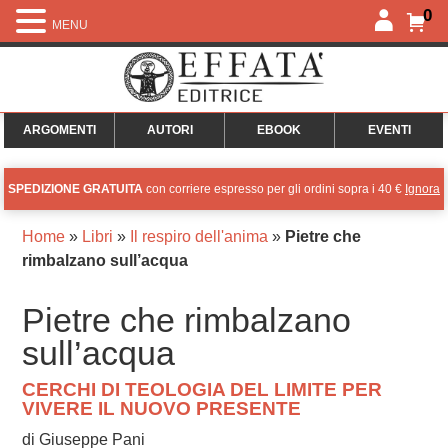
0
MENU
ARGOMENTI
AUTORI
EBOOK
EVENTI
SPEDIZIONE GRATUITA
con corriere espresso per gli ordini sopra i 40 €
Ignora
Home
»
Libri
»
Il respiro dell'anima
»
Pietre che
rimbalzano sull’acqua
Pietre che rimbalzano
sull’acqua
CERCHI DI TEOLOGIA DEL LIMITE PER
VIVERE IL NUOVO PRESENTE
di Giuseppe Pani