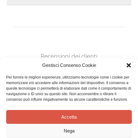
Recensioni dei clienti
Gestisci Consenso Cookie
Per fornire le migliori esperienze, utilizziamo tecnologie come i cookie per
memorizzare e/o accedere alle informazioni del dispositivo. Il consenso a
queste tecnologie ci permetterà di elaborare dati come il comportamento di
navigazione o ID unici su questo sito. Non acconsentire o ritirare il
consenso può influire negativamente su alcune caratteristiche e funzioni.
Siamo in cerca di stelle!
Comunicaci cosa ne pensi
Accetta
Sii il primo a scrivere una
Nega
recensione