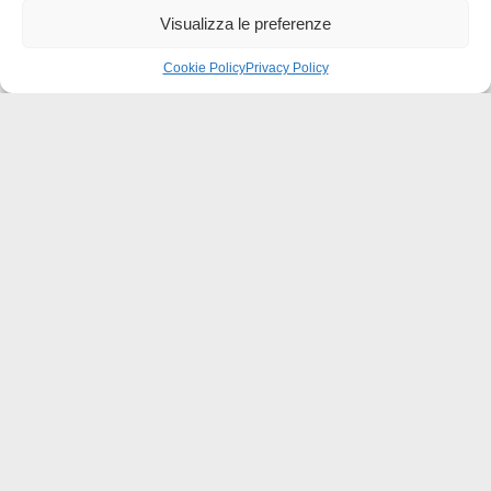
Visualizza le preferenze
Cookie Policy
Privacy Policy
Effatà Editrice di Pellegrino Paolo SAS
C.F. e P.IVA 09655250018
Via Tre Denti, 1 - 10060 Cantalupa (TO)
Telefono: (+39) 0121 353452 - Fax: (+39) 0121 353839
info@effata.it
Copyright © 2026 •
Effatà Editrice
PRIVACY POLICY
•
COOKIE POLICY
•
TERMINI E CONDIZIONI
•
SPEDIZIONI
•
AIUTI E
CONTRIBUTI PUBBLICI
•
CREDITS