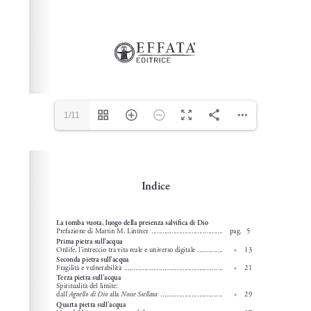
1/11
Please wait while flipbook is loading. For more related
info, FAQs and issues please refer to
dFlip 3D Flipbook
Wordpress Help
documentation.