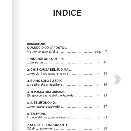
info, FAQs and issues please refer to
dFlip 3D Flipbook
Wordpress Help
documentation.