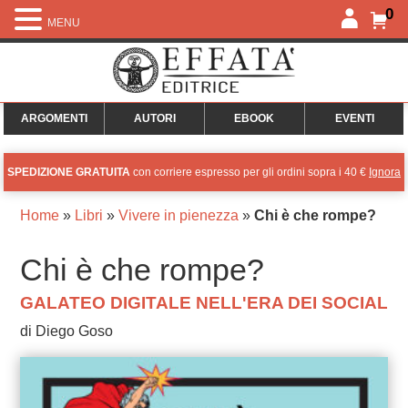
0
MENU
ARGOMENTI
AUTORI
EBOOK
EVENTI
SPEDIZIONE GRATUITA
con corriere espresso per gli ordini sopra i 40 €
Ignora
Home
»
Libri
»
Vivere in pienezza
»
Chi è che rompe?
Chi è che rompe?
GALATEO DIGITALE NELL'ERA DEI SOCIAL
di Diego Goso