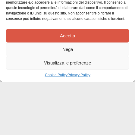
memorizzare e/o accedere alle informazioni del dispositivo. Il consenso a
queste tecnologie ci permetterà di elaborare dati come il comportamento di
navigazione o ID unici su questo sito. Non acconsentire o ritirare il
Siamo in cerca di stelle!
consenso può influire negativamente su alcune caratteristiche e funzioni.
Comunicaci cosa ne pensi
Accetta
Sii il primo a scrivere una
Nega
recensione
Visualizza le preferenze
Cookie Policy
Privacy Policy
Effatà Editrice di Pellegrino Paolo SAS
C.F. e P.IVA 09655250018