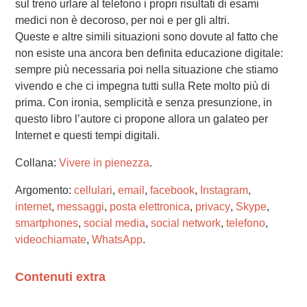
sul treno urlare al telefono i propri risultati di esami
medici non è decoroso, per noi e per gli altri.
Queste e altre simili situazioni sono dovute al fatto che
non esiste una ancora ben definita educazione digitale:
sempre più necessaria poi nella situazione che stiamo
vivendo e che ci impegna tutti sulla Rete molto più di
prima. Con ironia, semplicità e senza presunzione, in
questo libro l’autore ci propone allora un galateo per
Internet e questi tempi digitali.
Collana:
Vivere in pienezza
.
Argomento:
cellulari
,
email
,
facebook
,
Instagram
,
internet
,
messaggi
,
posta elettronica
,
privacy
,
Skype
,
smartphones
,
social media
,
social network
,
telefono
,
videochiamate
,
WhatsApp
.
Contenuti extra
Please wait while flipbook is loading. For more related