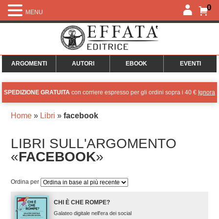
0
MENU
ARGOMENTI
AUTORI
EBOOK
EVENTI
SPEDIZIONE GRATUITA
con corriere espresso per gli ordini sopra i 40 €
Ignora
Home
»
Libri
»
facebook
LIBRI SULL'ARGOMENTO
«
FACEBOOK
»
Ordina per
CHI È CHE ROMPE?
Galateo digitale nell'era dei social