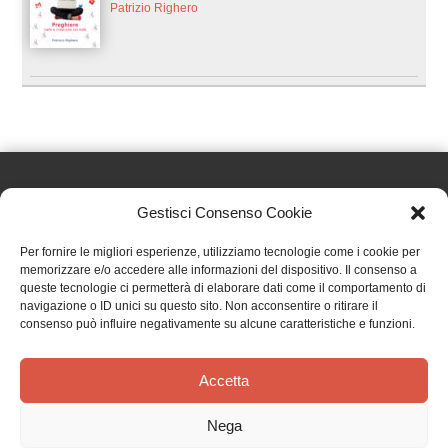
Patrizio Righero
Gestisci Consenso Cookie
Effatà Editrice di Pellegrino Paolo SAS
Per fornire le migliori esperienze, utilizziamo tecnologie come i cookie per
C.F. e P.IVA 09655250018
memorizzare e/o accedere alle informazioni del dispositivo. Il consenso a
queste tecnologie ci permetterà di elaborare dati come il comportamento di
Via Tre Denti, 1 - 10060 Cantalupa (TO)
navigazione o ID unici su questo sito. Non acconsentire o ritirare il
Telefono: (+39) 0121 353452 - Fax: (+39) 0121 353839
consenso può influire negativamente su alcune caratteristiche e funzioni.
info@effata.it
Accetta
Copyright © 2026 •
Effatà Editrice
Nega
PRIVACY POLICY
•
COOKIE POLICY
•
TERMINI E CONDIZIONI
•
SPEDIZIONI
•
AIUTI E