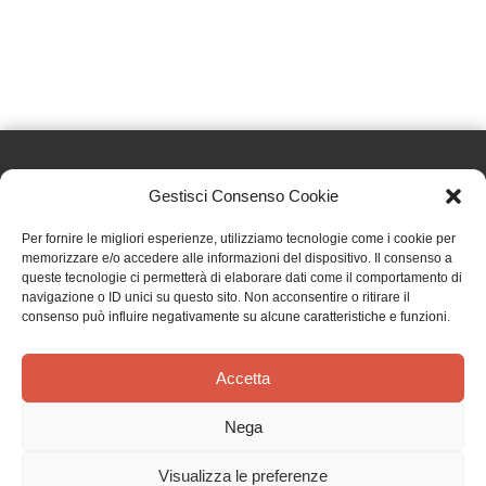
Gestisci Consenso Cookie
Effatà Editrice di Pellegrino Paolo SAS
Per fornire le migliori esperienze, utilizziamo tecnologie come i cookie per
C.F. e P.IVA 09655250018
memorizzare e/o accedere alle informazioni del dispositivo. Il consenso a
queste tecnologie ci permetterà di elaborare dati come il comportamento di
Via Tre Denti, 1 - 10060 Cantalupa (TO)
navigazione o ID unici su questo sito. Non acconsentire o ritirare il
Telefono: (+39) 0121 353452 - Fax: (+39) 0121 353839
consenso può influire negativamente su alcune caratteristiche e funzioni.
info@effata.it
Accetta
Copyright © 2026 •
Effatà Editrice
Nega
PRIVACY POLICY
•
COOKIE POLICY
•
TERMINI E CONDIZIONI
•
SPEDIZIONI
•
AIUTI E
CONTRIBUTI PUBBLICI
•
CREDITS
Visualizza le preferenze