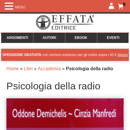
0
MENU
ARGOMENTI
AUTORI
EBOOK
EVENTI
SPEDIZIONE GRATUITA
con corriere espresso per gli ordini sopra i 40 €
Ignora
Home
»
Libri
»
Accademia
»
Psicologia della radio
Psicologia della radio