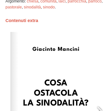
Argomento:
chiesa
,
comunità
,
laici
,
parrocchia
,
parroco
,
pastorale
,
sinodalità
,
sinodo
.
Contenuti extra
Please wait while flipbook is loading. For more related
info, FAQs and issues please refer to
dFlip 3D Flipbook
Wordpress Help
documentation.