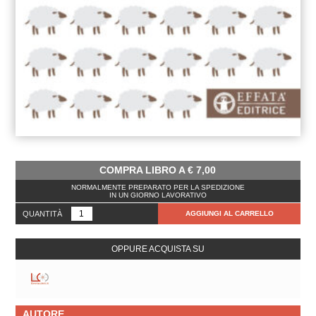
COMPRA LIBRO A
€
7,00
NORMALMENTE PREPARATO PER LA SPEDIZIONE
IN UN GIORNO LAVORATIVO
QUANTITÀ
AGGIUNGI AL CARRELLO
OPPURE ACQUISTA SU
AUTORE