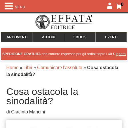
0
MENU
ARGOMENTI
AUTORI
EBOOK
EVENTI
SPEDIZIONE GRATUITA
con corriere espresso per gli ordini sopra i 40 €
Ignora
Home
»
Libri
»
Comunicare l'assoluto
»
Cosa ostacola
la sinodalità?
Cosa ostacola la
sinodalità?
di Giacinto Mancini