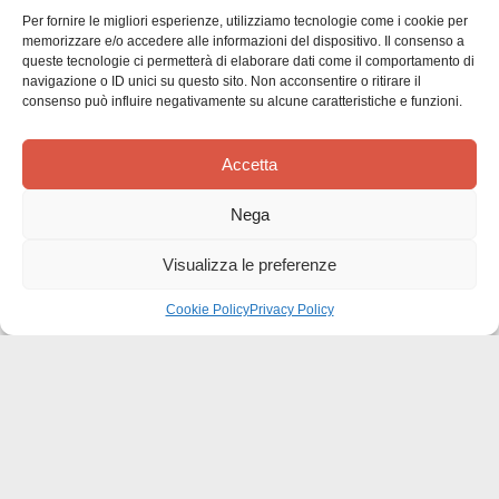
Per fornire le migliori esperienze, utilizziamo tecnologie come i cookie per
memorizzare e/o accedere alle informazioni del dispositivo. Il consenso a
queste tecnologie ci permetterà di elaborare dati come il comportamento di
Recensioni dei clienti
navigazione o ID unici su questo sito. Non acconsentire o ritirare il
consenso può influire negativamente su alcune caratteristiche e funzioni.
Accetta
Nega
Siamo in cerca di stelle!
Visualizza le preferenze
Comunicaci cosa ne pensi
Cookie Policy
Privacy Policy
Sii il primo a scrivere una
recensione