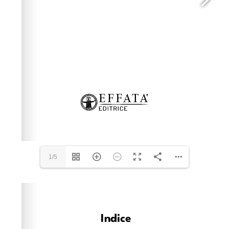
1/5
Please wait while flipbook is loading. For more related
info, FAQs and issues please refer to
dFlip 3D Flipbook
Wordpress Help
documentation.