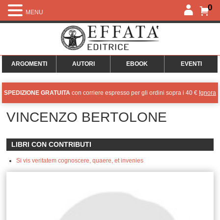
0
MENU
ARGOMENTI
AUTORI
EBOOK
EVENTI
SPEDIZIONE GRATUITA
con corriere espresso per gli ordini sopra i 40 €
Ignora
VINCENZO BERTOLONE
LIBRI CON CONTRIBUTI
Si vis veritatem cognoscere, quaere, et invenies