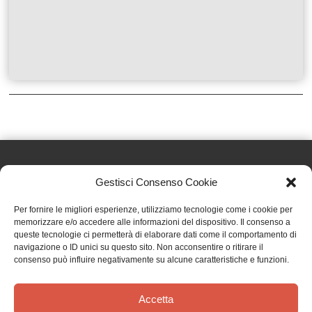
Gestisci Consenso Cookie
Effatà Editrice di Pellegrino Paolo SAS
Per fornire le migliori esperienze, utilizziamo tecnologie come i cookie per
C.F. e P.IVA 09655250018
memorizzare e/o accedere alle informazioni del dispositivo. Il consenso a
queste tecnologie ci permetterà di elaborare dati come il comportamento di
Via Tre Denti, 1 - 10060 Cantalupa (TO)
navigazione o ID unici su questo sito. Non acconsentire o ritirare il
Telefono: (+39) 0121 353452 - Fax: (+39) 0121 353839
consenso può influire negativamente su alcune caratteristiche e funzioni.
info@effata.it
Accetta