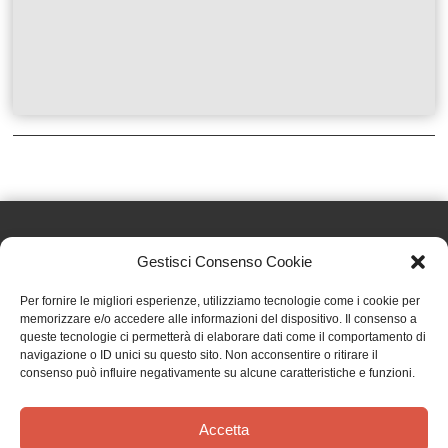
Gestisci Consenso Cookie
Effatà Editrice di Pellegrino Paolo SAS
Per fornire le migliori esperienze, utilizziamo tecnologie come i cookie per
C.F. e P.IVA 09655250018
memorizzare e/o accedere alle informazioni del dispositivo. Il consenso a
queste tecnologie ci permetterà di elaborare dati come il comportamento di
Via Tre Denti, 1 - 10060 Cantalupa (TO)
navigazione o ID unici su questo sito. Non acconsentire o ritirare il
Telefono: (+39) 0121 353452 - Fax: (+39) 0121 353839
consenso può influire negativamente su alcune caratteristiche e funzioni.
info@effata.it
Accetta