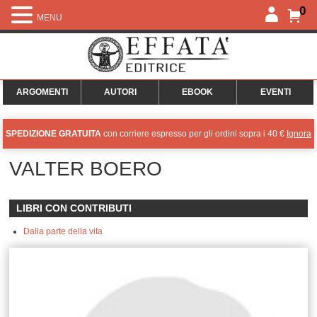
0
MENU
ARGOMENTI
AUTORI
EBOOK
EVENTI
SPEDIZIONE GRATUITA
con corriere espresso per gli ordini sopra i 40 €
Ignora
VALTER BOERO
LIBRI CON CONTRIBUTI
Dalla parte della vita