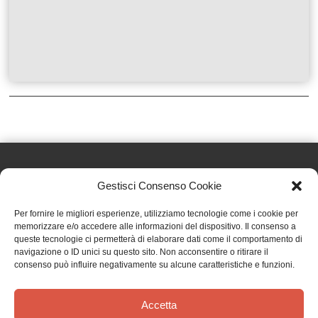
Gestisci Consenso Cookie
Effatà Editrice di Pellegrino Paolo SAS
Per fornire le migliori esperienze, utilizziamo tecnologie come i cookie per
C.F. e P.IVA 09655250018
memorizzare e/o accedere alle informazioni del dispositivo. Il consenso a
queste tecnologie ci permetterà di elaborare dati come il comportamento di
Via Tre Denti, 1 - 10060 Cantalupa (TO)
navigazione o ID unici su questo sito. Non acconsentire o ritirare il
Telefono: (+39) 0121 353452 - Fax: (+39) 0121 353839
consenso può influire negativamente su alcune caratteristiche e funzioni.
info@effata.it
Accetta