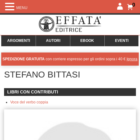
0
MENU
ARGOMENTI
AUTORI
EBOOK
EVENTI
SPEDIZIONE GRATUITA
con corriere espresso per gli ordini sopra i 40 €
Ignora
STEFANO BITTASI
LIBRI CON CONTRIBUTI
Voce del verbo coppia