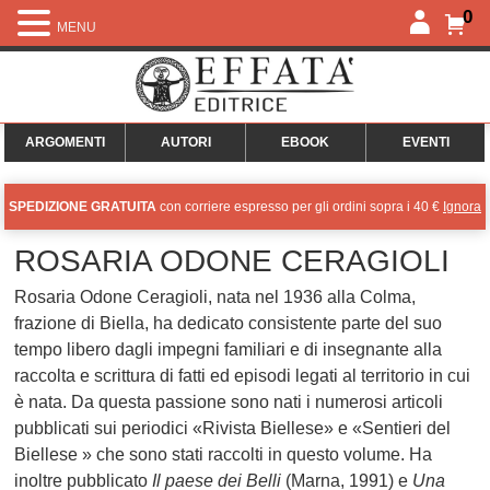
0
MENU
ARGOMENTI
AUTORI
EBOOK
EVENTI
SPEDIZIONE GRATUITA
con corriere espresso per gli ordini sopra i 40 €
Ignora
ROSARIA ODONE CERAGIOLI
Rosaria Odone Ceragioli, nata nel 1936 alla Colma,
frazione di Biella, ha dedicato consistente parte del suo
tempo libero dagli impegni familiari e di insegnante alla
raccolta e scrittura di fatti ed episodi legati al territorio in cui
è nata. Da questa passione sono nati i numerosi articoli
pubblicati sui periodici «Rivista Biellese» e «Sentieri del
Biellese » che sono stati raccolti in questo volume. Ha
inoltre pubblicato
Il paese dei Belli
(Marna, 1991) e
Una