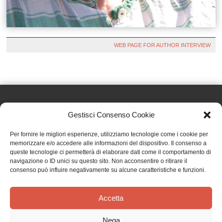
WEB PAGE FOR AUTHOR INTERVIEW
Gestisci Consenso Cookie
Effatà Editrice di Pellegrino Paolo SAS
Per fornire le migliori esperienze, utilizziamo tecnologie come i cookie per
C.F. e P.IVA 09655250018
memorizzare e/o accedere alle informazioni del dispositivo. Il consenso a
queste tecnologie ci permetterà di elaborare dati come il comportamento di
Via Tre Denti, 1 - 10060 Cantalupa (TO)
navigazione o ID unici su questo sito. Non acconsentire o ritirare il
Telefono: (+39) 0121 353452 - Fax: (+39) 0121 353839
consenso può influire negativamente su alcune caratteristiche e funzioni.
info@effata.it
Accetta
Copyright © 2026 •
Effatà Editrice
Nega