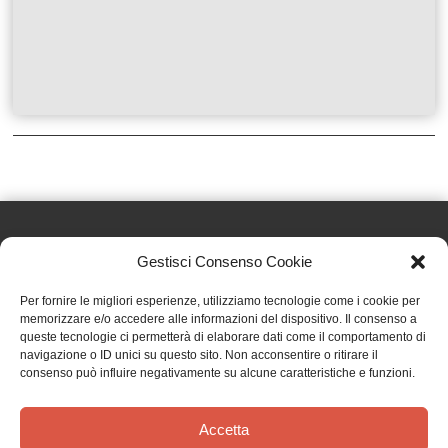
Gestisci Consenso Cookie
Effatà Editrice di Pellegrino Paolo SAS
Per fornire le migliori esperienze, utilizziamo tecnologie come i cookie per
C.F. e P.IVA 09655250018
memorizzare e/o accedere alle informazioni del dispositivo. Il consenso a
queste tecnologie ci permetterà di elaborare dati come il comportamento di
Via Tre Denti, 1 - 10060 Cantalupa (TO)
navigazione o ID unici su questo sito. Non acconsentire o ritirare il
Telefono: (+39) 0121 353452 - Fax: (+39) 0121 353839
consenso può influire negativamente su alcune caratteristiche e funzioni.
info@effata.it
Accetta