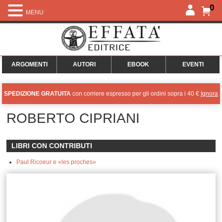
0
MENU
ARGOMENTI
AUTORI
EBOOK
EVENTI
SPEDIZIONE GRATUITA
con corriere espresso per gli ordini sopra i 40 €
Ignora
ROBERTO CIPRIANI
LIBRI CON CONTRIBUTI
Paul Ricoeur e «les proches»