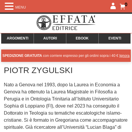
0
MENU
ARGOMENTI
AUTORI
EBOOK
EVENTI
SPEDIZIONE GRATUITA
con corriere espresso per gli ordini sopra i 40 €
Ignora
PIOTR ZYGULSKI
Nato a Genova nel 1993, dopo la Laurea in Economia a
Genova ha ottenuto la Laurea Magistrale in Filosofia a
Perugia e in Ontologia Trinitaria all’Istituto Universitario
Sophia di Loppiano (FI), dove nel 2023 ha conseguito il
Dottorato in Teologia su tematiche escatologiche islamo-
cristiane. Si è formato in Gregoriana come accompagnatore
spirituale. Già ricercatore all’Università “Lucian Blaga” di