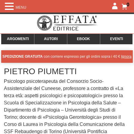
0
MENU
ARGOMENTI
AUTORI
EBOOK
EVENTI
SPEDIZIONE GRATUITA
con corriere espresso per gli ordini sopra i 40 €
Ignora
PIETRO PIUMETTI
Psicologo psicoterapeuta del Consorzio Socio-
Assistenziale del Cuneese, professore a contratto di «La
terza età: aspetti psicologici e psicopatologici» presso la
Scuola di Specializzazione in Psicologia della Salute –
Dipartimento di Psicologia – Università degli Studi di
Torino; docente di «Psicologia Gerontologica» presso il
Corso di Laurea in Psicologia della Comunicazione della
SSF Rebaudengo di Torino (Università Pontificia