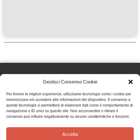
Gestisci Consenso Cookie
Effatà Editrice di Pellegrino Paolo SAS
Per fornire le migliori esperienze, utilizziamo tecnologie come i cookie per
C.F. e P.IVA 09655250018
memorizzare e/o accedere alle informazioni del dispositivo. Il consenso a
queste tecnologie ci permetterà di elaborare dati come il comportamento di
Via Tre Denti, 1 - 10060 Cantalupa (TO)
navigazione o ID unici su questo sito. Non acconsentire o ritirare il
Telefono: (+39) 0121 353452 - Fax: (+39) 0121 353839
consenso può influire negativamente su alcune caratteristiche e funzioni.
info@effata.it
Accetta