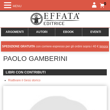
0
MENU
ARGOMENTI
AUTORI
EBOOK
EVENTI
SPEDIZIONE GRATUITA
con corriere espresso per gli ordini sopra i 40 €
Ignora
PAOLO GAMBERINI
LIBRI CON CONTRIBUTI
Riattivare il Gesù storico