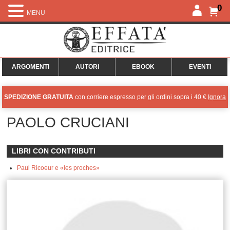
0
MENU
ARGOMENTI
AUTORI
EBOOK
EVENTI
SPEDIZIONE GRATUITA
con corriere espresso per gli ordini sopra i 40 €
Ignora
PAOLO CRUCIANI
LIBRI CON CONTRIBUTI
Paul Ricoeur e «les proches»