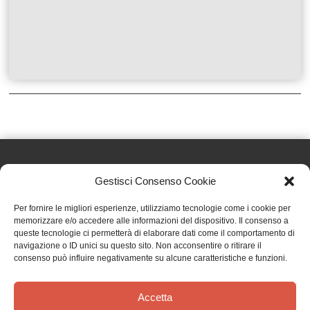
Gestisci Consenso Cookie
Effatà Editrice di Pellegrino Paolo SAS
Per fornire le migliori esperienze, utilizziamo tecnologie come i cookie per
C.F. e P.IVA 09655250018
memorizzare e/o accedere alle informazioni del dispositivo. Il consenso a
queste tecnologie ci permetterà di elaborare dati come il comportamento di
Via Tre Denti, 1 - 10060 Cantalupa (TO)
navigazione o ID unici su questo sito. Non acconsentire o ritirare il
Telefono: (+39) 0121 353452 - Fax: (+39) 0121 353839
consenso può influire negativamente su alcune caratteristiche e funzioni.
info@effata.it
Accetta