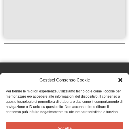
Gestisci Consenso Cookie
Effatà Editrice di Pellegrino Paolo SAS
Per fornire le migliori esperienze, utilizziamo tecnologie come i cookie per
C.F. e P.IVA 09655250018
memorizzare e/o accedere alle informazioni del dispositivo. Il consenso a
queste tecnologie ci permetterà di elaborare dati come il comportamento di
Via Tre Denti, 1 - 10060 Cantalupa (TO)
navigazione o ID unici su questo sito. Non acconsentire o ritirare il
Telefono: (+39) 0121 353452 - Fax: (+39) 0121 353839
consenso può influire negativamente su alcune caratteristiche e funzioni.
info@effata.it
Accetta