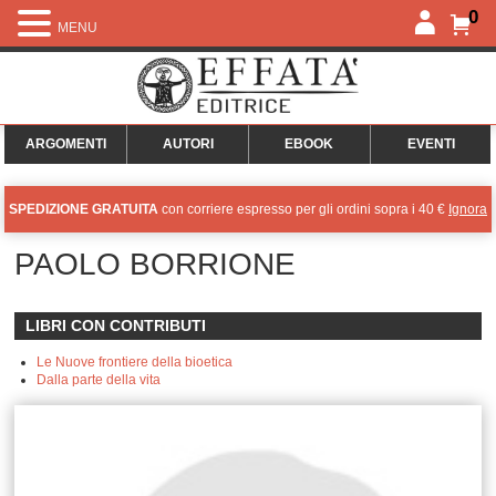
0
MENU
ARGOMENTI
AUTORI
EBOOK
EVENTI
SPEDIZIONE GRATUITA
con corriere espresso per gli ordini sopra i 40 €
Ignora
PAOLO BORRIONE
LIBRI CON CONTRIBUTI
Le Nuove frontiere della bioetica
Dalla parte della vita