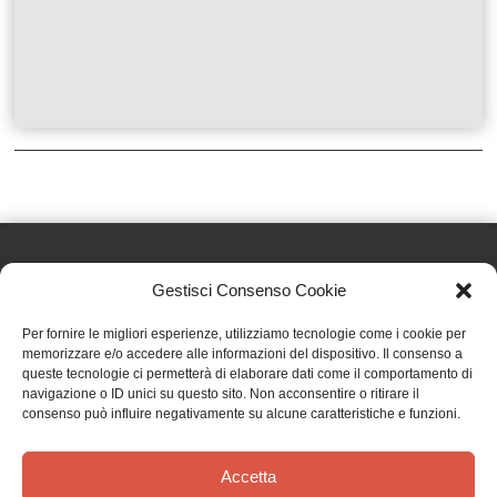
Gestisci Consenso Cookie
Effatà Editrice di Pellegrino Paolo SAS
Per fornire le migliori esperienze, utilizziamo tecnologie come i cookie per
C.F. e P.IVA 09655250018
memorizzare e/o accedere alle informazioni del dispositivo. Il consenso a
queste tecnologie ci permetterà di elaborare dati come il comportamento di
Via Tre Denti, 1 - 10060 Cantalupa (TO)
navigazione o ID unici su questo sito. Non acconsentire o ritirare il
Telefono: (+39) 0121 353452 - Fax: (+39) 0121 353839
consenso può influire negativamente su alcune caratteristiche e funzioni.
info@effata.it
Accetta