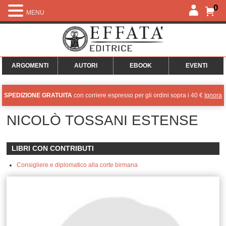
0
MENU
ARGOMENTI
AUTORI
EBOOK
EVENTI
SPEDIZIONE GRATUITA
con corriere espresso per gli ordini sopra i 40 €
Ignora
NICOLÒ TOSSANI ESTENSE
LIBRI CON CONTRIBUTI
Consigliere e diplomatico alla corte birmana