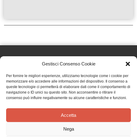
Gestisci Consenso Cookie
Effatà Editrice di Pellegrino Paolo SAS
Per fornire le migliori esperienze, utilizziamo tecnologie come i cookie per
C.F. e P.IVA 09655250018
memorizzare e/o accedere alle informazioni del dispositivo. Il consenso a
queste tecnologie ci permetterà di elaborare dati come il comportamento di
Via Tre Denti, 1 - 10060 Cantalupa (TO)
navigazione o ID unici su questo sito. Non acconsentire o ritirare il
Telefono: (+39) 0121 353452 - Fax: (+39) 0121 353839
consenso può influire negativamente su alcune caratteristiche e funzioni.
info@effata.it
Accetta
Copyright © 2026 •
Effatà Editrice
Nega
PRIVACY POLICY
•
COOKIE POLICY
•
TERMINI E CONDIZIONI
•
SPEDIZIONI
•
AIUTI E