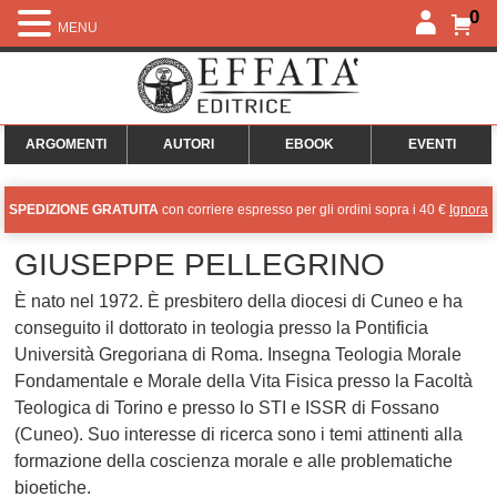
0
MENU
ARGOMENTI
AUTORI
EBOOK
EVENTI
SPEDIZIONE GRATUITA
con corriere espresso per gli ordini sopra i 40 €
Ignora
GIUSEPPE PELLEGRINO
È nato nel 1972. È presbitero della diocesi di Cuneo e ha
conseguito il dottorato in teologia presso la Pontificia
Università Gregoriana di Roma. Insegna Teologia Morale
Fondamentale e Morale della Vita Fisica presso la Facoltà
Teologica di Torino e presso lo STI e ISSR di Fossano
(Cuneo). Suo interesse di ricerca sono i temi attinenti alla
formazione della coscienza morale e alle problematiche
bioetiche.