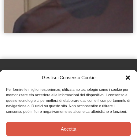
Gestisci Consenso Cookie
Effatà Editrice di Pellegrino Paolo SAS
Per fornire le migliori esperienze, utilizziamo tecnologie come i cookie per
C.F. e P.IVA 09655250018
memorizzare e/o accedere alle informazioni del dispositivo. Il consenso a
queste tecnologie ci permetterà di elaborare dati come il comportamento di
Via Tre Denti, 1 - 10060 Cantalupa (TO)
navigazione o ID unici su questo sito. Non acconsentire o ritirare il
Telefono: (+39) 0121 353452 - Fax: (+39) 0121 353839
consenso può influire negativamente su alcune caratteristiche e funzioni.
info@effata.it
Accetta