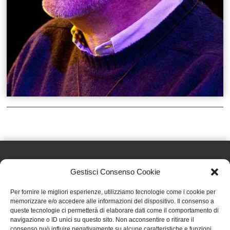
Gestisci Consenso Cookie
Effatà Editrice di Pellegrino Paolo SAS
Per fornire le migliori esperienze, utilizziamo tecnologie come i cookie per
C.F. e P.IVA 09655250018
memorizzare e/o accedere alle informazioni del dispositivo. Il consenso a
queste tecnologie ci permetterà di elaborare dati come il comportamento di
Via Tre Denti, 1 - 10060 Cantalupa (TO)
navigazione o ID unici su questo sito. Non acconsentire o ritirare il
Telefono: (+39) 0121 353452 - Fax: (+39) 0121 353839
consenso può influire negativamente su alcune caratteristiche e funzioni.