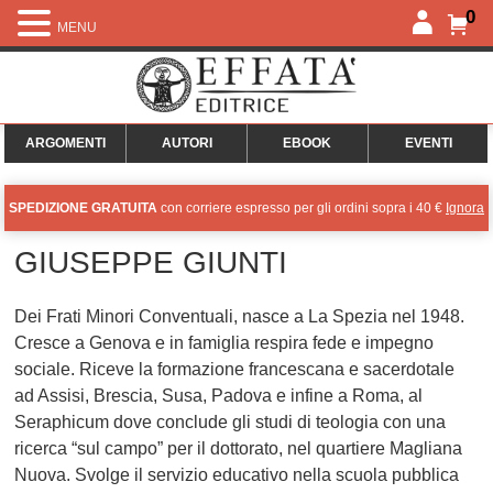
0
MENU
ARGOMENTI
AUTORI
EBOOK
EVENTI
SPEDIZIONE GRATUITA
con corriere espresso per gli ordini sopra i 40 €
Ignora
GIUSEPPE GIUNTI
Dei Frati Minori Conventuali, nasce a La Spezia nel 1948.
Cresce a Genova e in famiglia respira fede e impegno
sociale. Riceve la formazione francescana e sacerdotale
ad Assisi, Brescia, Susa, Padova e infine a Roma, al
Seraphicum dove conclude gli studi di teologia con una
ricerca “sul campo” per il dottorato, nel quartiere Magliana
Nuova. Svolge il servizio educativo nella scuola pubblica