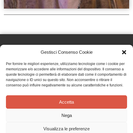
Gestisci Consenso Cookie
Effatà Editrice di Pellegrino Paolo SAS
Per fornire le migliori esperienze, utilizziamo tecnologie come i cookie per
C.F. e P.IVA 09655250018
memorizzare e/o accedere alle informazioni del dispositivo. Il consenso a
queste tecnologie ci permetterà di elaborare dati come il comportamento di
Via Tre Denti, 1 - 10060 Cantalupa (TO)
navigazione o ID unici su questo sito. Non acconsentire o ritirare il
Telefono: (+39) 0121 353452 - Fax: (+39) 0121 353839
consenso può influire negativamente su alcune caratteristiche e funzioni.
info@effata.it
Accetta
Copyright © 2026 •
Effatà Editrice
Nega
PRIVACY POLICY
•
COOKIE POLICY
•
TERMINI E CONDIZIONI
•
SPEDIZIONI
•
AIUTI E
CONTRIBUTI PUBBLICI
•
CREDITS
Visualizza le preferenze