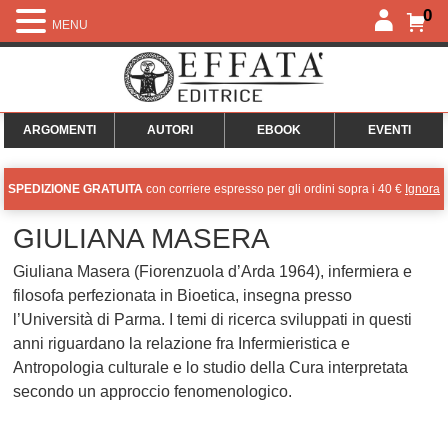
0
MENU
ARGOMENTI
AUTORI
EBOOK
EVENTI
SPEDIZIONE GRATUITA
con corriere espresso per gli ordini sopra i 40 €
Ignora
GIULIANA MASERA
Giuliana Masera (Fiorenzuola d’Arda 1964), infermiera e
filosofa perfezionata in Bioetica, insegna presso
l’Università di Parma. I temi di ricerca sviluppati in questi
anni riguardano la relazione fra Infermieristica e
Antropologia culturale e lo studio della Cura interpretata
secondo un approccio fenomenologico.