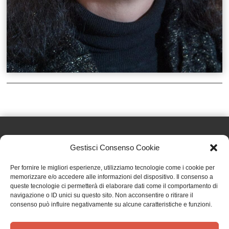
Gestisci Consenso Cookie
Effatà Editrice di Pellegrino Paolo SAS
Per fornire le migliori esperienze, utilizziamo tecnologie come i cookie per
C.F. e P.IVA 09655250018
memorizzare e/o accedere alle informazioni del dispositivo. Il consenso a
queste tecnologie ci permetterà di elaborare dati come il comportamento di
Via Tre Denti, 1 - 10060 Cantalupa (TO)
navigazione o ID unici su questo sito. Non acconsentire o ritirare il
Telefono: (+39) 0121 353452 - Fax: (+39) 0121 353839
consenso può influire negativamente su alcune caratteristiche e funzioni.
info@effata.it