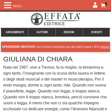
0
MENU
ARGOMENTI
AUTORI
EBOOK
EVENTI
SPEDIZIONE GRATUITA
con corriere espresso per gli ordini sopra i 40 €
Ignora
GIULIANA DI CHIARA
Nata nel 1967, vive a Treviso, fa la moglie, la bimamma e,
ogni tanto, l’insegnante con la scusa della laurea in lettere,
o degli studi musicali o del master in musicoterapia. Per il
resto mangia, dorme e, ogni tanto, ride. Quando non suona
il pianoforte, legge. Quando non legge, è troppo stanca.
Quando non è troppo stanca, brontola, perciò conviene che
suoni o legga. A meno che non ci sia qualche impegno
ecclesiale cui dedicare energie, come l’itinerario fidanzati e