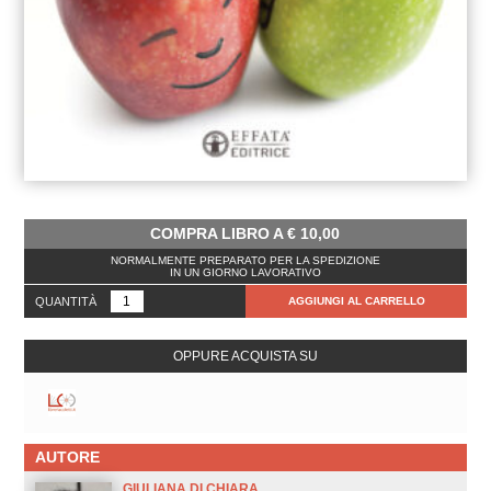
COMPRA LIBRO A
€
10,00
NORMALMENTE PREPARATO PER LA SPEDIZIONE
IN UN GIORNO LAVORATIVO
QUANTITÀ
AGGIUNGI AL CARRELLO
OPPURE ACQUISTA SU
AUTORE
GIULIANA DI CHIARA