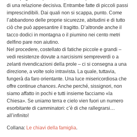
di una relazione decisiva. Entrambe fatte di piccoli passi
imprescindibili. Dai quali non si scappa, punto. Come
l’abbandono delle proprie sicurezze, abitudini e di tutto
ciò che può appesantire il tragitto. D’altronde anche il
tacco dodici in montagna o il piumino nei cento metri
delfino pare non aiutino.
Nel procedere, costellato di fatiche piccole e grandi –
vedi resistenze dovute a narcisismi sempreverdi o a
zelanti rivendicazioni della prole – ci si consegna a una
direzione, a volte solo intravista. La quale, tuttavia,
fungerà da faro orientante. Una luce misericordiosa che
offre continue
chances
. Anche perché, sissignori, non
siamo affatto in pochi e tutti insieme facciamo «la
Chiesa». Se uniamo terra e cielo vien fuori un numero
esorbitante di camminatori: c’è di che rallegrarsi…
all’infinito!
Collana:
Le chiavi della famiglia
.