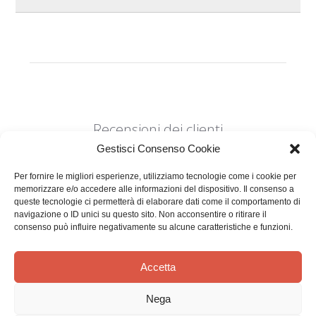
Recensioni dei clienti
Gestisci Consenso Cookie
Per fornire le migliori esperienze, utilizziamo tecnologie come i cookie per
memorizzare e/o accedere alle informazioni del dispositivo. Il consenso a
queste tecnologie ci permetterà di elaborare dati come il comportamento di
navigazione o ID unici su questo sito. Non acconsentire o ritirare il
consenso può influire negativamente su alcune caratteristiche e funzioni.
Siamo in cerca di stelle!
Comunicaci cosa ne pensi
Accetta
Sii il primo a scrivere una
Nega
recensione