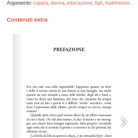
Argomento:
coppia
,
donna
,
educazione
,
figli
,
matrimonio
.
Contenuti extra
Please wait while flipbook is loading. For more related
info, FAQs and issues please refer to
dFlip 3D Flipbook
Wordpress Help
documentation.