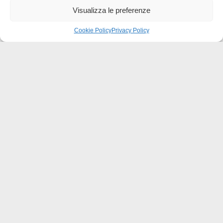
Visualizza le preferenze
Cookie Policy
Privacy Policy
Effatà Editrice di Pellegrino Paolo SAS
C.F. e P.IVA 09655250018
Via Tre Denti, 1 - 10060 Cantalupa (TO)
Telefono: (+39) 0121 353452 - Fax: (+39) 0121 353839
info@effata.it
Copyright © 2026 •
Effatà Editrice
PRIVACY POLICY
•
COOKIE POLICY
•
TERMINI E CONDIZIONI
•
SPEDIZIONI
•
AIUTI E
CONTRIBUTI PUBBLICI
•
CREDITS