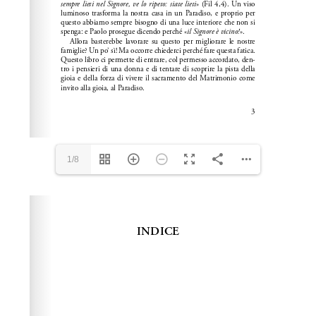
1/8
Please wait while flipbook is loading. For more related
info, FAQs and issues please refer to
dFlip 3D Flipbook
Wordpress Help
documentation.