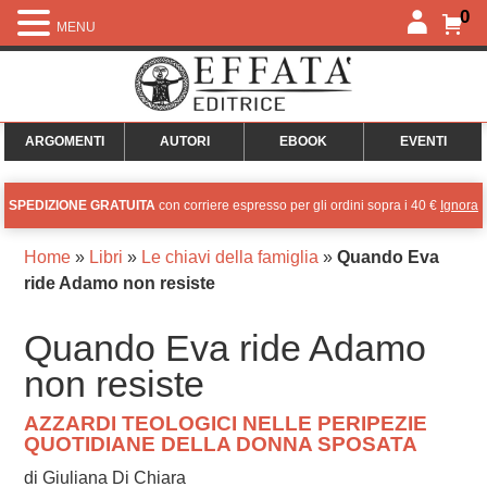
0
MENU
ARGOMENTI
AUTORI
EBOOK
EVENTI
SPEDIZIONE GRATUITA
con corriere espresso per gli ordini sopra i 40 €
Ignora
Home
»
Libri
»
Le chiavi della famiglia
»
Quando Eva
ride Adamo non resiste
Quando Eva ride Adamo
non resiste
AZZARDI TEOLOGICI NELLE PERIPEZIE
QUOTIDIANE DELLA DONNA SPOSATA
di Giuliana Di Chiara