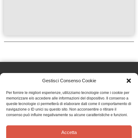
Gestisci Consenso Cookie
Effatà Editrice di Pellegrino Paolo SAS
Per fornire le migliori esperienze, utilizziamo tecnologie come i cookie per
C.F. e P.IVA 09655250018
memorizzare e/o accedere alle informazioni del dispositivo. Il consenso a
queste tecnologie ci permetterà di elaborare dati come il comportamento di
Via Tre Denti, 1 - 10060 Cantalupa (TO)
navigazione o ID unici su questo sito. Non acconsentire o ritirare il
Telefono: (+39) 0121 353452 - Fax: (+39) 0121 353839
consenso può influire negativamente su alcune caratteristiche e funzioni.
info@effata.it
Accetta