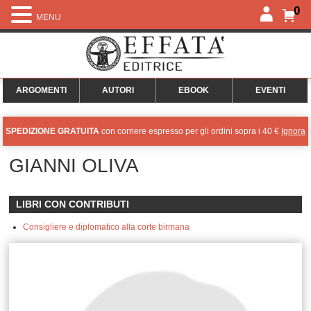
0
MENU
ARGOMENTI
AUTORI
EBOOK
EVENTI
SPEDIZIONE GRATUITA
con corriere espresso per gli ordini sopra i 40 €
Ignora
GIANNI OLIVA
LIBRI CON CONTRIBUTI
Consigliere e diplomatico alla corte birmana