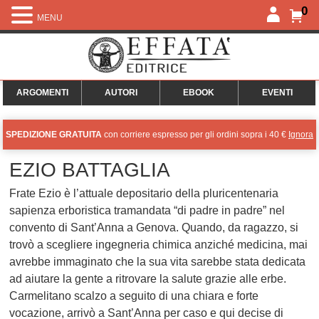
0
MENU
ARGOMENTI
AUTORI
EBOOK
EVENTI
SPEDIZIONE GRATUITA
con corriere espresso per gli ordini sopra i 40 €
Ignora
EZIO BATTAGLIA
Frate Ezio è l’attuale depositario della pluricentenaria
sapienza erboristica tramandata “di padre in padre” nel
convento di Sant’Anna a Genova. Quando, da ragazzo, si
trovò a scegliere ingegneria chimica anziché medicina, mai
avrebbe immaginato che la sua vita sarebbe stata dedicata
ad aiutare la gente a ritrovare la salute grazie alle erbe.
Carmelitano scalzo a seguito di una chiara e forte
vocazione, arrivò a Sant’Anna per caso e qui decise di