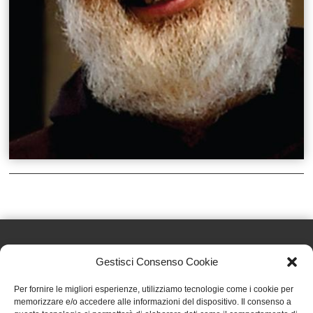
Gestisci Consenso Cookie
Effatà Editrice di Pellegrino Paolo SAS
Per fornire le migliori esperienze, utilizziamo tecnologie come i cookie per
C.F. e P.IVA 09655250018
memorizzare e/o accedere alle informazioni del dispositivo. Il consenso a