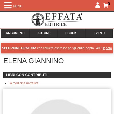
0
MENU
ARGOMENTI
AUTORI
EBOOK
EVENTI
SPEDIZIONE GRATUITA
con corriere espresso per gli ordini sopra i 40 €
Ignora
ELENA GIANNINO
LIBRI CON CONTRIBUTI
La medicina narrativa