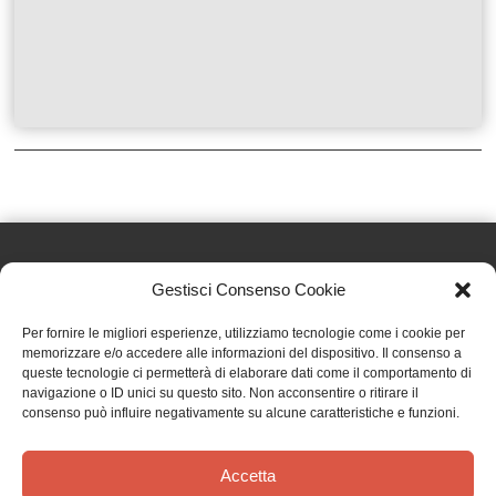
Gestisci Consenso Cookie
Effatà Editrice di Pellegrino Paolo SAS
Per fornire le migliori esperienze, utilizziamo tecnologie come i cookie per
C.F. e P.IVA 09655250018
memorizzare e/o accedere alle informazioni del dispositivo. Il consenso a
queste tecnologie ci permetterà di elaborare dati come il comportamento di
Via Tre Denti, 1 - 10060 Cantalupa (TO)
navigazione o ID unici su questo sito. Non acconsentire o ritirare il
Telefono: (+39) 0121 353452 - Fax: (+39) 0121 353839
consenso può influire negativamente su alcune caratteristiche e funzioni.
info@effata.it
Accetta