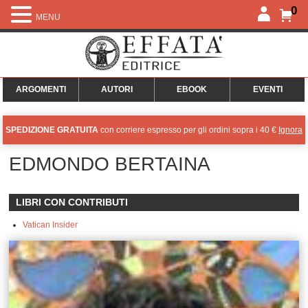
0
MENU
ARGOMENTI
AUTORI
EBOOK
EVENTI
SPEDIZIONE GRATUITA
con corriere espresso per gli ordini sopra i 40 €
Ignora
EDMONDO BERTAINA
LIBRI CON CONTRIBUTI
Vatican Insider