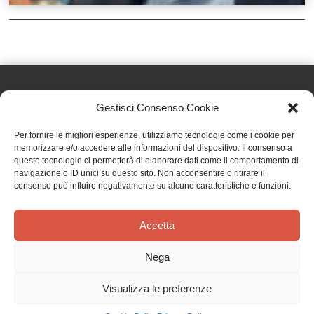
Gestisci Consenso Cookie
Effatà Editrice di Pellegrino Paolo SAS
Per fornire le migliori esperienze, utilizziamo tecnologie come i cookie per
C.F. e P.IVA 09655250018
memorizzare e/o accedere alle informazioni del dispositivo. Il consenso a
queste tecnologie ci permetterà di elaborare dati come il comportamento di
Via Tre Denti, 1 - 10060 Cantalupa (TO)
navigazione o ID unici su questo sito. Non acconsentire o ritirare il
Telefono: (+39) 0121 353452 - Fax: (+39) 0121 353839
consenso può influire negativamente su alcune caratteristiche e funzioni.
info@effata.it
Accetta
Copyright © 2026 •
Effatà Editrice
Nega
PRIVACY POLICY
•
COOKIE POLICY
•
TERMINI E CONDIZIONI
•
SPEDIZIONI
•
AIUTI E
CONTRIBUTI PUBBLICI
•
CREDITS
Visualizza le preferenze
SPEDIZIONE GRATUITA
con corriere espresso per gli ordini sopra i 40 €
Ignora