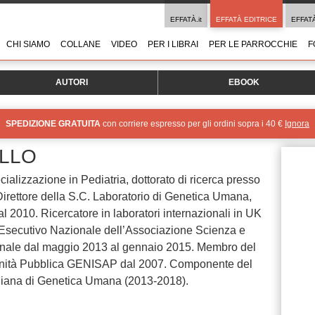
EFFATÀ.it
EFFATÀ EDITRICE
EFFAT
CHI SIAMO
COLLANE
VIDEO
PER I LIBRAI
PER LE PARROCCHIE
F
AUTORI
EBOOK
SPEDIZIONE GRATUITA
con corriere espresso per gli ordini sopra i 40 €
Ignora
LLO
ializzazione in Pediatria, dottorato di ricerca presso
 Direttore della S.C. Laboratorio di Genetica Umana,
l 2010. Ricercatore in laboratori internazionali in UK
secutivo Nazionale dell’Associazione Scienza e
ionale dal maggio 2013 al gennaio 2015. Membro del
Sanità Pubblica GENISAP dal 2007. Componente del
taliana di Genetica Umana (2013-2018).