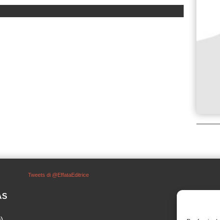
Tweets di @EffataEditrice
SAS
)