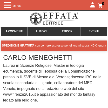
0
MENU
ARGOMENTI
AUTORI
EBOOK
EVENTI
SPEDIZIONE GRATUITA
con corriere espresso per gli ordini sopra i 40 €
Ignora
CARLO MENEGHETTI
Laurea in Scienze Religiose, Master in teologia
ecumenica, docente di Teologia della Comunicazione
presso lo IUSVE di Mestre e di Verona; docente IRC nella
scuola secondaria di II grado, collaboratore del MED
Veneto, impegnato nella redazione web del sito
www.firenze2015.it e appassionato del mondo fantasy
legato alla religione.