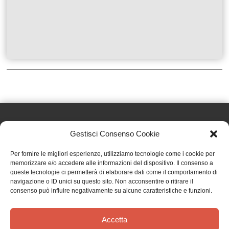
Gestisci Consenso Cookie
Effatà Editrice di Pellegrino Paolo SAS
Per fornire le migliori esperienze, utilizziamo tecnologie come i cookie per
C.F. e P.IVA 09655250018
memorizzare e/o accedere alle informazioni del dispositivo. Il consenso a
queste tecnologie ci permetterà di elaborare dati come il comportamento di
Via Tre Denti, 1 - 10060 Cantalupa (TO)
navigazione o ID unici su questo sito. Non acconsentire o ritirare il
Telefono: (+39) 0121 353452 - Fax: (+39) 0121 353839
consenso può influire negativamente su alcune caratteristiche e funzioni.
info@effata.it
Accetta