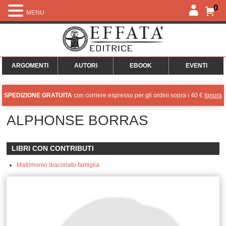
0
MENU
ARGOMENTI
AUTORI
EBOOK
EVENTI
SPEDIZIONE GRATUITA
con corriere espresso per gli ordini sopra i 40 €
Ignora
ALPHONSE BORRAS
LIBRI CON CONTRIBUTI
Matrimonio diaconato famiglia