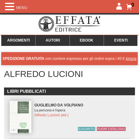
0
MENU
ARGOMENTI
AUTORI
EBOOK
EVENTI
SPEDIZIONE GRATUITA
con corriere espresso per gli ordini sopra i 40 €
Ignora
ALFREDO LUCIONI
LIBRI PUBBLICATI
GUGLIELMO DA VOLPIANO
La persona e l’opera
Alfredo Lucioni (ed.)
ESAURITO
FUORI CATALOGO