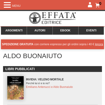
0
MENU
ARGOMENTI
AUTORI
EBOOK
EVENTI
SPEDIZIONE GRATUITA
con corriere espresso per gli ordini sopra i 40 €
Ignora
ALDO BUONAIUTO
LIBRI PUBBLICATI
INVIDIA: VELENO MORTALE
Perché lui sì e io no?
Emiliano Antenucci e Aldo Buonaiuto