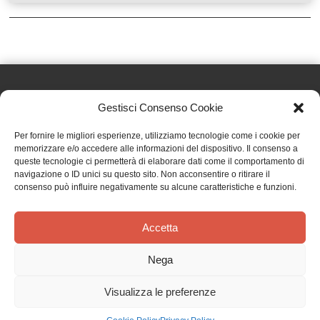
Gestisci Consenso Cookie
Effatà Editrice di Pellegrino Paolo SAS
Per fornire le migliori esperienze, utilizziamo tecnologie come i cookie per
C.F. e P.IVA 09655250018
memorizzare e/o accedere alle informazioni del dispositivo. Il consenso a
queste tecnologie ci permetterà di elaborare dati come il comportamento di
Via Tre Denti, 1 - 10060 Cantalupa (TO)
navigazione o ID unici su questo sito. Non acconsentire o ritirare il
Telefono: (+39) 0121 353452 - Fax: (+39) 0121 353839
consenso può influire negativamente su alcune caratteristiche e funzioni.
info@effata.it
Accetta
Copyright © 2026 •
Effatà Editrice
Nega
PRIVACY POLICY
•
COOKIE POLICY
•
TERMINI E CONDIZIONI
•
SPEDIZIONI
•
AIUTI E
CONTRIBUTI PUBBLICI
•
CREDITS
Visualizza le preferenze
SPEDIZIONE GRATUITA
con corriere espresso per gli ordini sopra i 40 €
Ignora