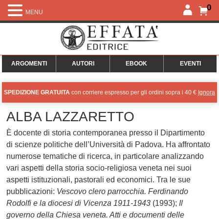
0
MENU
ARGOMENTI
AUTORI
EBOOK
EVENTI
SPEDIZIONE GRATUITA
con corriere espresso per gli ordini sopra i 40 €
Ignora
ALBA LAZZARETTO
È docente di storia contemporanea presso il Dipartimento
di scienze politiche dell’Università di Padova. Ha affrontato
numerose tematiche di ricerca, in particolare analizzando
vari aspetti della storia socio-religiosa veneta nei suoi
aspetti istituzionali, pastorali ed economici. Tra le sue
pubblicazioni:
Vescovo clero parrocchia. Ferdinando
Rodolfi e la diocesi di Vicenza 1911-1943
(1993);
Il
governo della Chiesa veneta. Atti e documenti delle