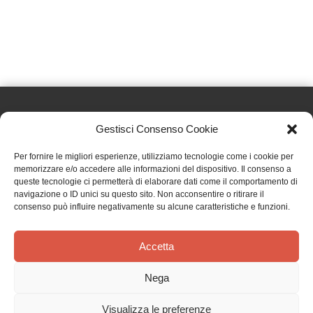
Gestisci Consenso Cookie
Effatà Editrice di Pellegrino Paolo SAS
Per fornire le migliori esperienze, utilizziamo tecnologie come i cookie per
C.F. e P.IVA 09655250018
memorizzare e/o accedere alle informazioni del dispositivo. Il consenso a
queste tecnologie ci permetterà di elaborare dati come il comportamento di
Via Tre Denti, 1 - 10060 Cantalupa (TO)
navigazione o ID unici su questo sito. Non acconsentire o ritirare il
Telefono: (+39) 0121 353452 - Fax: (+39) 0121 353839
consenso può influire negativamente su alcune caratteristiche e funzioni.
info@effata.it
Accetta
Copyright © 2026 •
Effatà Editrice
Nega
PRIVACY POLICY
•
COOKIE POLICY
•
TERMINI E CONDIZIONI
•
SPEDIZIONI
•
AIUTI E
CONTRIBUTI PUBBLICI
•
CREDITS
Visualizza le preferenze