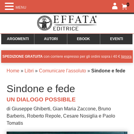
0
MENU
ARGOMENTI
AUTORI
EBOOK
EVENTI
SPEDIZIONE GRATUITA
con corriere espresso per gli ordini sopra i 40 €
Ignora
Home
»
Libri
»
Comunicare l'assoluto
»
Sindone e fede
Sindone e fede
UN DIALOGO POSSIBILE
di Giuseppe Ghiberti, Gian Maria Zaccone, Bruno
Barberis, Roberto Repole, Cesare Nosiglia e Paolo
Tomatis