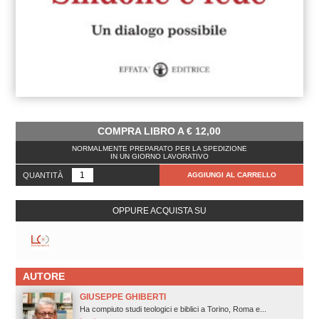
COMPRA LIBRO A
€
12,00
NORMALMENTE PREPARATO PER LA SPEDIZIONE
IN UN GIORNO LAVORATIVO
QUANTITÀ
AGGIUNGI AL CARRELLO
OPPURE ACQUISTA SU
AUTORE
GIUSEPPE GHIBERTI
Ha compiuto studi teologici e biblici a Torino, Roma e...