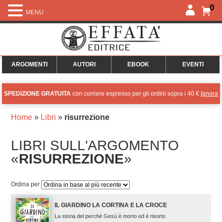
0
MENU
ARGOMENTI
AUTORI
EBOOK
EVENTI
SPEDIZIONE GRATUITA
con corriere espresso per gli ordini sopra i 40 €
Ignora
Home
»
Libri
»
risurrezione
LIBRI SULL'ARGOMENTO
«
RISURREZIONE
»
Ordina per
IL GIARDINO LA CORTINA E LA CROCE
La storia del perché Gesù è morto ed è risorto