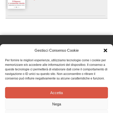
Gestisci Consenso Cookie
Effatà Editrice di Pellegrino Paolo SAS
Per fornire le migliori esperienze, utilizziamo tecnologie come i cookie per
C.F. e P.IVA 09655250018
memorizzare e/o accedere alle informazioni del dispositivo. Il consenso a
queste tecnologie ci permetterà di elaborare dati come il comportamento di
Via Tre Denti, 1 - 10060 Cantalupa (TO)
navigazione o ID unici su questo sito. Non acconsentire o ritirare il
Telefono: (+39) 0121 353452 - Fax: (+39) 0121 353839
consenso può influire negativamente su alcune caratteristiche e funzioni.
info@effata.it
Accetta
Copyright © 2026 •
Effatà Editrice
Nega
PRIVACY POLICY
•
COOKIE POLICY
•
TERMINI E CONDIZIONI
•
SPEDIZIONI
•
AIUTI E