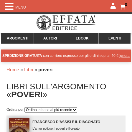
0
MENU
ARGOMENTI
AUTORI
EBOOK
EVENTI
SPEDIZIONE GRATUITA
con corriere espresso per gli ordini sopra i 40 €
Ignora
Home
»
Libri
»
poveri
LIBRI SULL'ARGOMENTO
«
POVERI
»
Ordina per
FRANCESCO D’ASSISI E IL DIACONATO
L'amor politico, i poveri e il creato