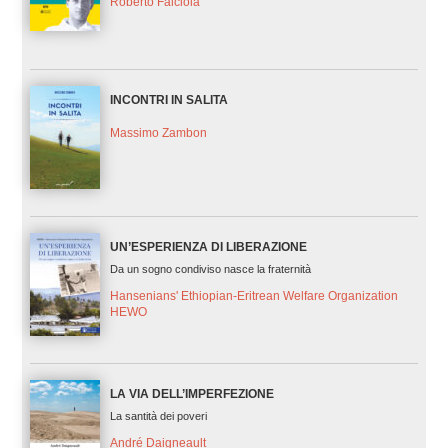
Roberto Falciola
INCONTRI IN SALITA
Massimo Zambon
UN’ESPERIENZA DI LIBERAZIONE
Da un sogno condiviso nasce la fraternità
Hansenians' Ethiopian-Eritrean Welfare Organization
HEWO
LA VIA DELL’IMPERFEZIONE
La santità dei poveri
André Daigneault