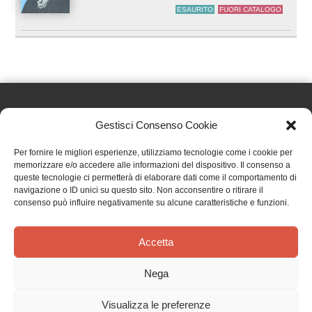
ESAURITO
FUORI CATALOGO
Gestisci Consenso Cookie
Effatà Editrice di Pellegrino Paolo SAS
Per fornire le migliori esperienze, utilizziamo tecnologie come i cookie per
C.F. e P.IVA 09655250018
memorizzare e/o accedere alle informazioni del dispositivo. Il consenso a
queste tecnologie ci permetterà di elaborare dati come il comportamento di
Via Tre Denti, 1 - 10060 Cantalupa (TO)
navigazione o ID unici su questo sito. Non acconsentire o ritirare il
Telefono: (+39) 0121 353452 - Fax: (+39) 0121 353839
consenso può influire negativamente su alcune caratteristiche e funzioni.
info@effata.it
Accetta
Copyright © 2026 •
Effatà Editrice
Nega
PRIVACY POLICY
•
COOKIE POLICY
•
TERMINI E CONDIZIONI
•
SPEDIZIONI
•
AIUTI E
CONTRIBUTI PUBBLICI
•
CREDITS
Visualizza le preferenze