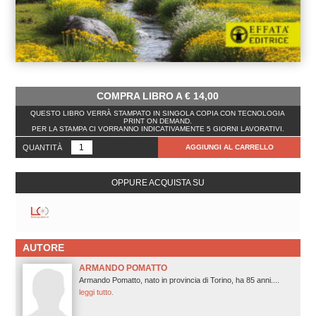
COMPRA LIBRO A
€
14,00
QUESTO LIBRO VERRÀ STAMPATO IN SINGOLA COPIA CON TECNOLOGIA
PRINT ON DEMAND.
PER LA STAMPA CI VORRANNO INDICATIVAMENTE 5 GIORNI LAVORATIVI.
QUANTITÀ
AGGIUNGI AL CARRELLO
OPPURE ACQUISTA SU
AUTORE
ARMANDO POMATTO
Armando Pomatto, nato in provincia di Torino, ha 85 anni....
leggi tutto.