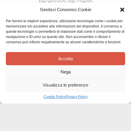
Recensioni dei clienti
Gestisci Consenso Cookie
Per fornire le migliori esperienze, utilizziamo tecnologie come i cookie per
memorizzare e/o accedere alle informazioni del dispositivo. Il consenso a
queste tecnologie ci permetterà di elaborare dati come il comportamento di
navigazione o ID unici su questo sito. Non acconsentire o ritirare il
consenso può influire negativamente su alcune caratteristiche e funzioni.
Siamo in cerca di stelle!
Comunicaci cosa ne pensi
Accetta
Sii il primo a scrivere una
Nega
recensione
Visualizza le preferenze
Cookie Policy
Privacy Policy