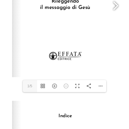
1/5
Please wait while flipbook is loading. For more related
info, FAQs and issues please refer to
dFlip 3D Flipbook
Wordpress Help
documentation.