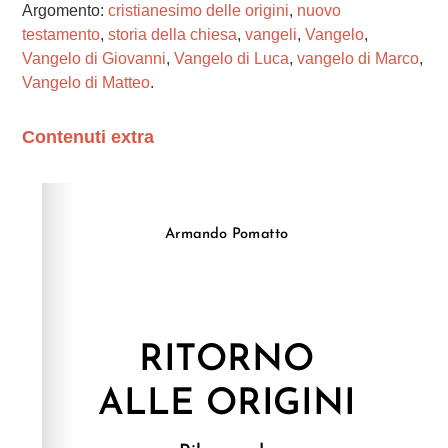
Argomento:
cristianesimo delle origini
,
nuovo
testamento
,
storia della chiesa
,
vangeli
,
Vangelo
,
Vangelo di Giovanni
,
Vangelo di Luca
,
vangelo di Marco
,
Vangelo di Matteo
.
Contenuti extra
Please wait while flipbook is loading. For more related
info, FAQs and issues please refer to
dFlip 3D Flipbook
Wordpress Help
documentation.