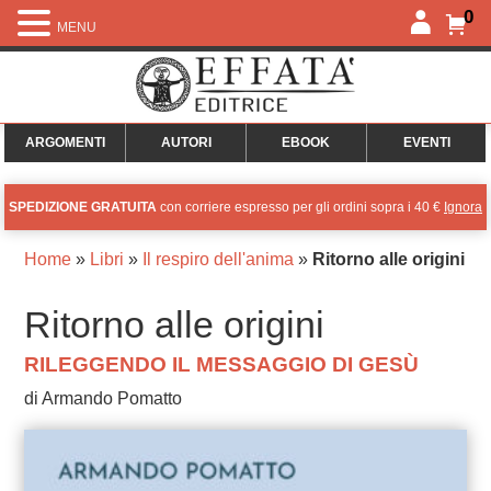
0
MENU
ARGOMENTI
AUTORI
EBOOK
EVENTI
SPEDIZIONE GRATUITA
con corriere espresso per gli ordini sopra i 40 €
Ignora
Home
»
Libri
»
Il respiro dell'anima
»
Ritorno alle origini
Ritorno alle origini
RILEGGENDO IL MESSAGGIO DI GESÙ
di Armando Pomatto