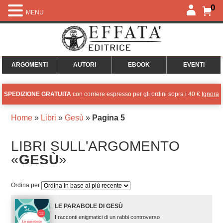
0
MENU
ARGOMENTI
AUTORI
EBOOK
EVENTI
SPEDIZIONE GRATUITA
con corriere espresso per gli ordini sopra i 40 €
Ignora
Home
»
Libri
»
Gesù
»
Pagina 5
LIBRI SULL'ARGOMENTO
«
GESÙ
»
Ordina per
LE PARABOLE DI GESÙ
I racconti enigmatici di un rabbi controverso