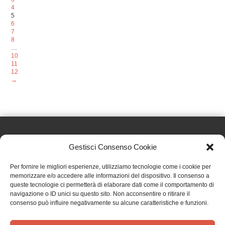
4
5
6
7
8
…
10
11
12
→
Gestisci Consenso Cookie
Effatà Editrice di Pellegrino Paolo SAS
Per fornire le migliori esperienze, utilizziamo tecnologie come i cookie per
C.F. e P.IVA 09655250018
memorizzare e/o accedere alle informazioni del dispositivo. Il consenso a
queste tecnologie ci permetterà di elaborare dati come il comportamento di
Via Tre Denti, 1 - 10060 Cantalupa (TO)
navigazione o ID unici su questo sito. Non acconsentire o ritirare il
Telefono: (+39) 0121 353452 - Fax: (+39) 0121 353839
consenso può influire negativamente su alcune caratteristiche e funzioni.
info@effata.it