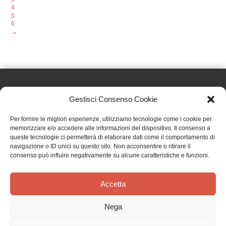
4
5
6
→
Gestisci Consenso Cookie
Effatà Editrice di Pellegrino Paolo SAS
Per fornire le migliori esperienze, utilizziamo tecnologie come i cookie per
C.F. e P.IVA 09655250018
memorizzare e/o accedere alle informazioni del dispositivo. Il consenso a
queste tecnologie ci permetterà di elaborare dati come il comportamento di
Via Tre Denti, 1 - 10060 Cantalupa (TO)
navigazione o ID unici su questo sito. Non acconsentire o ritirare il
Telefono: (+39) 0121 353452 - Fax: (+39) 0121 353839
consenso può influire negativamente su alcune caratteristiche e funzioni.
info@effata.it
Accetta
Copyright © 2026 •
Effatà Editrice
Nega
PRIVACY POLICY
•
COOKIE POLICY
•
TERMINI E CONDIZIONI
•
SPEDIZIONI
•
AIUTI E
CONTRIBUTI PUBBLICI
•
CREDITS