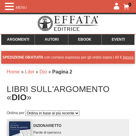
0
MENU
ARGOMENTI
AUTORI
EBOOK
EVENTI
SPEDIZIONE GRATUITA
con corriere espresso per gli ordini sopra i 40 €
Ignora
Home
»
Libri
»
Dio
»
Pagina 2
LIBRI SULL'ARGOMENTO
«
DIO
»
Ordina per
DIZIONARIETTO
Parole di speranza