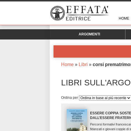
HOME
ARGOMENTI
Home
»
Libri
»
corsi prematrimon
LIBRI SULL'ARG
Ordina per
ESSERE COPPIA SOSTE
DALL’ESSERE FRATERN
Percorsi formativi francescan
fidanzati e giovani coppie di s