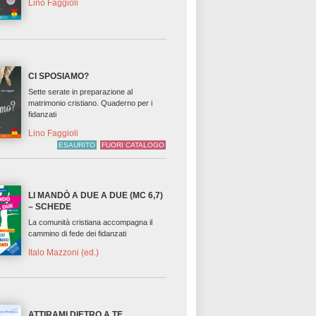
Lino Faggioli
CI SPOSIAMO?
Sette serate in preparazione al
matrimonio cristiano. Quaderno per i
fidanzati
Lino Faggioli
ESAURITO
FUORI CATALOGO
LI MANDÒ A DUE A DUE (MC 6,7)
– SCHEDE
La comunità cristiana accompagna il
cammino di fede dei fidanzati
Italo Mazzoni (ed.)
ATTIRAMI DIETRO A TE,