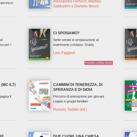
Alessandro Ferrucci, Martina
Francesco
Sabbadini e Daniele Venco
CI SPOSIAMO?
al
Sette serate in preparazione al
no per i
matrimonio cristiano. Guida
Lino Faggioli
FUORI CATALOGO
(MC 6,7)
CAMMINI DI TENEREZZA, DI
SPERANZA E DI GIOIA
pagna il
Percorsi di animazione per giovani
coppie e gruppi familiari
Romolo Taddei (ed.)
RE
DUE CUORI, UNA CHIESA