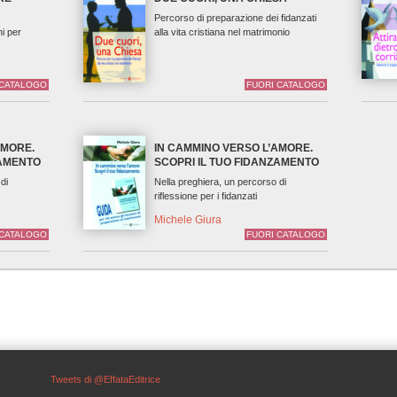
Percorso di preparazione dei fidanzati
i per
alla vita cristiana nel matrimonio
 CATALOGO
FUORI CATALOGO
AMORE.
IN CAMMINO VERSO L’AMORE.
ZAMENTO
SCOPRI IL TUO FIDANZAMENTO
di
Nella preghiera, un percorso di
riflessione per i fidanzati
Michele Giura
 CATALOGO
FUORI CATALOGO
Tweets di @EffataEditrice