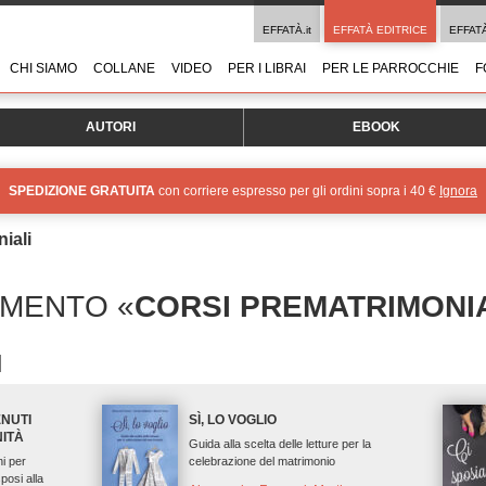
EFFATÀ.it
EFFATÀ EDITRICE
EFFAT
CHI SIAMO
COLLANE
VIDEO
PER I LIBRAI
PER LE PARROCCHIE
F
AUTORI
EBOOK
SPEDIZIONE GRATUITA
con corriere espresso per gli ordini sopra i 40 €
Ignora
iali
OMENTO «
CORSI PREMATRIMONI
NUTI
SÌ, LO VOGLIO
ITÀ
Guida alla scelta delle letture per la
i per
celebrazione del matrimonio
posi alla