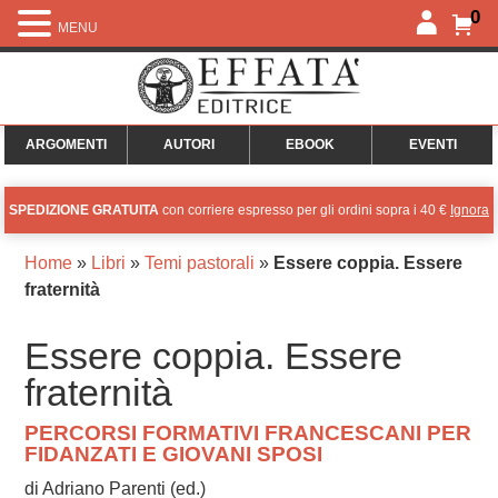
0
MENU
ARGOMENTI
AUTORI
EBOOK
EVENTI
SPEDIZIONE GRATUITA
con corriere espresso per gli ordini sopra i 40 €
Ignora
Home
»
Libri
»
Temi pastorali
»
Essere coppia. Essere
fraternità
Essere coppia. Essere
fraternità
PERCORSI FORMATIVI FRANCESCANI PER
FIDANZATI E GIOVANI SPOSI
di Adriano Parenti (ed.)