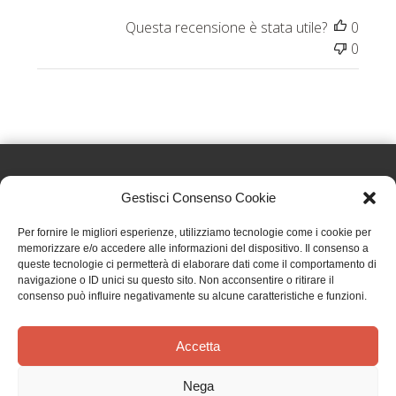
Questa recensione è stata utile?
0
0
Gestisci Consenso Cookie
Effatà Editrice di Pellegrino Paolo SAS
Per fornire le migliori esperienze, utilizziamo tecnologie come i cookie per
C.F. e P.IVA 09655250018
memorizzare e/o accedere alle informazioni del dispositivo. Il consenso a
queste tecnologie ci permetterà di elaborare dati come il comportamento di
Via Tre Denti, 1 - 10060 Cantalupa (TO)
navigazione o ID unici su questo sito. Non acconsentire o ritirare il
Telefono: (+39) 0121 353452 - Fax: (+39) 0121 353839
consenso può influire negativamente su alcune caratteristiche e funzioni.
info@effata.it
Accetta
Copyright © 2026 •
Effatà Editrice
Nega