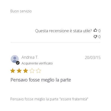
Buon servizio
Questa recensione è stata utile?
0
0
Data
Andrea T.
20/03/15
di
Acquirente verificato
pubbl
Pensavo fosse meglio la parte
Pensavo fosse meglio la parte "essere fraternità"