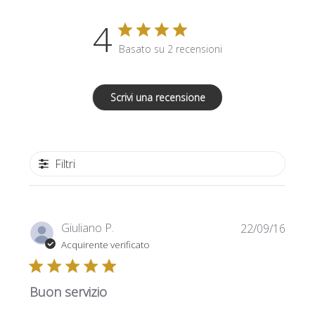
4
Basato su 2 recensioni
Scrivi una recensione
Filtri
Data
Giuliano P.
22/09/16
di
Acquirente verificato
pubbl
Buon servizio